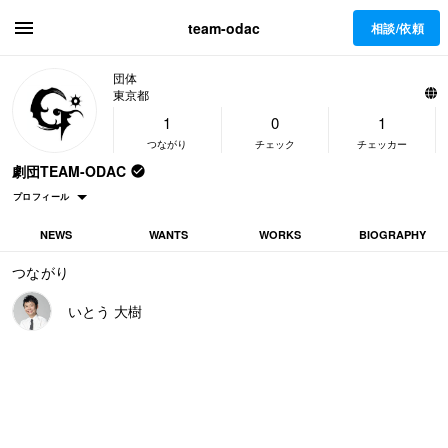
team-odac
相談/依頼
団体
東京都
1
0
1
つながり
チェック
チェッカー
劇団TEAM-ODAC
プロフィール
NEWS
WANTS
WORKS
BIOGRAPHY
劇団TEAM-ODAC
企業名
つながり
責任者
役職
いとう 大樹
東京都 東京都品川区東五反田5-24-7-8F
活動拠点