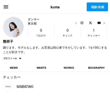
kuma
相談/依頼
ダンサー
Previous
Next
東京都
0
0
1
つながり
チェック
チェッカー
熊祥子
踊ります。モデルもします。お芝居は初心者ですがしています。1を100にする
ことが好きです。
プロフィール
NEWS
WANTS
WORKS
BIOGRAPHY
熊祥子
活動名
チェッカー
ダンサー
職業
MABATAKI
東京都
活動拠点
8年
活動期間
女性
性別