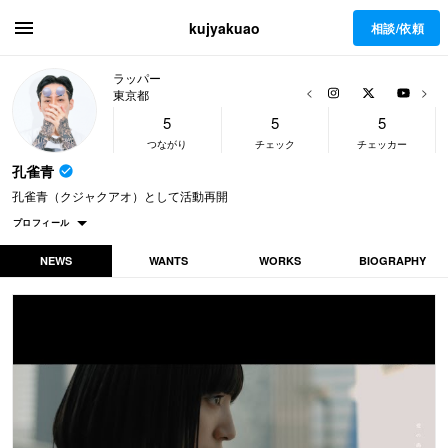
kujyakuao
相談/依頼
ラッパー
Previous
Next
東京都
5
5
5
つながり
チェック
チェッカー
孔雀青
孔雀青（クジャクアオ）として活動再開
プロフィール
NEWS
WANTS
WORKS
BIOGRAPHY
所属
BEFORE THE DAWN RECORDS
孔雀青
活動名
ラッパー
職業
東京都
活動拠点
4年
活動期間