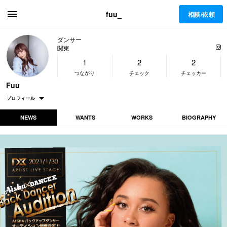
fuu_
相談/依頼
ダンサー
関東
1
2
2
つながり
チェック
チェッカー
Fuu
プロフィール
NEWS
WANTS
WORKS
BIOGRAPHY
活動名
Fuu
ダンサー
職業
関東
活動拠点
女性
性別